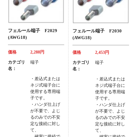
フェルール端子 F2029
フェルール端子 F2030
(AWG18)
(AWG18)
価格
2,288円
価格
2,453円
カテゴリ
端子
カテゴリ
端子
名：
名：
・差込式または
・差込式または
ネジ式端子台に
ネジ式端子台に
使用する専用端
使用する専用端
子です。
子です。
・ハンダ仕上げ
・ハンダ仕上げ
が不要で、よじ
が不要で、よじ
るのみでの不安
るのみでの不安
定な接続に対し
定な接続に対し
て、
て、
確実に接続で
確実に接続で