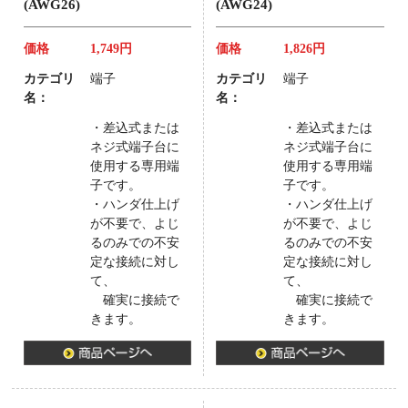
(AWG26)
(AWG24)
価格
1,749円
価格
1,826円
カテゴリ
端子
カテゴリ
端子
名：
名：
・差込式または
・差込式または
ネジ式端子台に
ネジ式端子台に
使用する専用端
使用する専用端
子です。
子です。
・ハンダ仕上げ
・ハンダ仕上げ
が不要で、よじ
が不要で、よじ
るのみでの不安
るのみでの不安
定な接続に対し
定な接続に対し
て、
て、
確実に接続で
確実に接続で
きます。
きます。