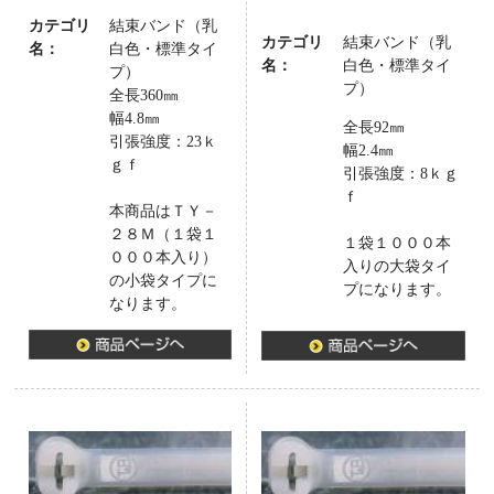
カテゴリ
結束バンド（乳
カテゴリ
結束バンド（乳
名：
白色・標準タイ
名：
白色・標準タイ
プ）
プ）
全長360㎜
幅4.8㎜
全長92㎜
引張強度：23ｋ
幅2.4㎜
ｇｆ
引張強度：8ｋｇ
ｆ
本商品はＴＹ－
２８Ｍ（１袋１
１袋１０００本
０００本入り）
入りの大袋タイ
の小袋タイプに
プになります。
なります。