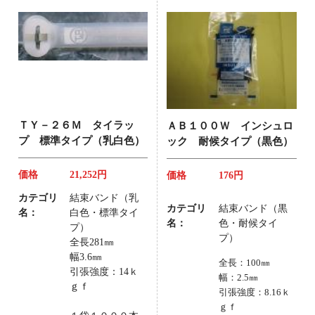
ＴＹ－２６Ｍ タイラッ
ＡＢ１００Ｗ インシュロ
プ 標準タイプ（乳白色）
ック 耐候タイプ（黒色）
価格
21,252円
価格
176円
カテゴリ
結束バンド（乳
カテゴリ
結束バンド（黒
名：
白色・標準タイ
名：
色・耐候タイ
プ）
プ）
全長281㎜
幅3.6㎜
全長：100㎜
引張強度：14ｋ
幅：2.5㎜
ｇｆ
引張強度：8.16ｋ
ｇｆ