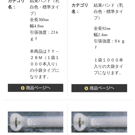
カテゴリ
結束バンド（乳
カテゴリ
結束バンド（乳
名：
白色・標準タイ
名：
白色・標準タイ
プ）
プ）
全長360㎜
幅4.8㎜
全長92㎜
引張強度：23ｋ
幅2.4㎜
ｇｆ
引張強度：8ｋｇ
ｆ
本商品はＴＹ－
２８Ｍ（１袋１
１袋１０００本
０００本入り）
入りの大袋タイ
の小袋タイプに
プになります。
なります。