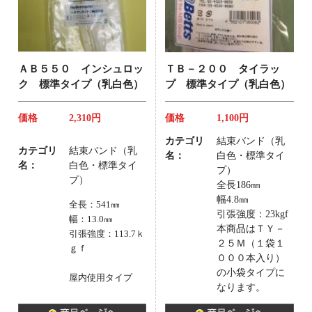
ＡＢ５５０ インシュロッ
ＴＢ－２００ タイラッ
ク 標準タイプ（乳白色）
プ 標準タイプ（乳白色）
価格
2,310円
価格
1,100円
カテゴリ
結束バンド（乳
カテゴリ
結束バンド（乳
名：
白色・標準タイ
名：
白色・標準タイ
プ）
プ）
全長186㎜
幅4.8㎜
全長：541㎜
引張強度：23kgf
幅：13.0㎜
本商品はＴＹ－
引張強度：113.7ｋ
２５Ｍ（１袋１
ｇｆ
０００本入り）
の小袋タイプに
屋内使用タイプ
なります。