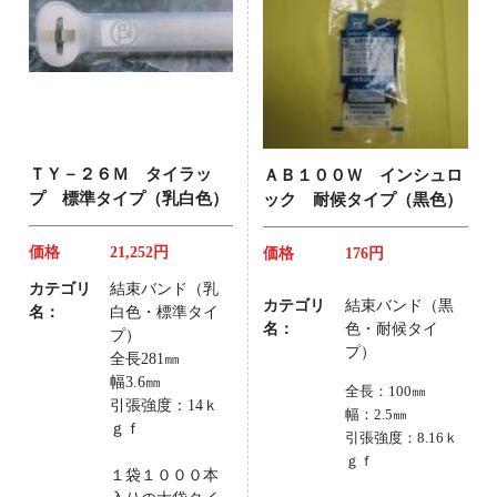
ＴＹ－２６Ｍ タイラッ
ＡＢ１００Ｗ インシュロ
プ 標準タイプ（乳白色）
ック 耐候タイプ（黒色）
価格
21,252円
価格
176円
カテゴリ
結束バンド（乳
カテゴリ
結束バンド（黒
名：
白色・標準タイ
名：
色・耐候タイ
プ）
プ）
全長281㎜
幅3.6㎜
全長：100㎜
引張強度：14ｋ
幅：2.5㎜
ｇｆ
引張強度：8.16ｋ
ｇｆ
１袋１０００本