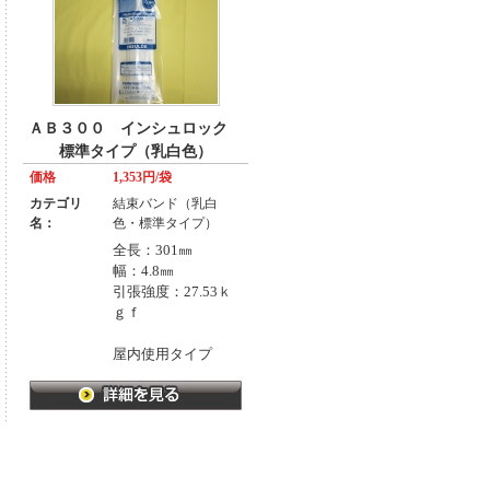
ＡＢ３００ インシュロック
標準タイプ（乳白色）
価格
1,353円/袋
カテゴリ
結束バンド（乳白
名：
色・標準タイプ）
全長：301㎜
幅：4.8㎜
引張強度：27.53ｋ
ｇｆ
屋内使用タイプ