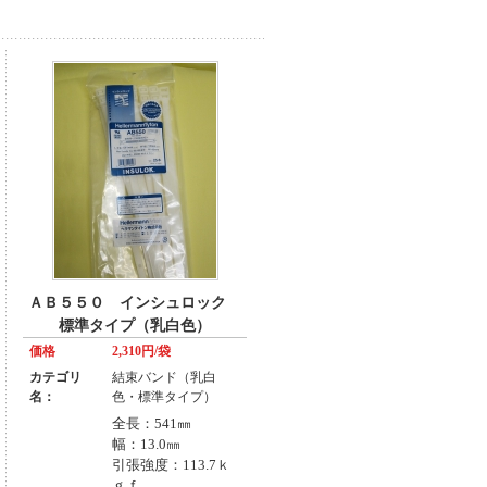
ＡＢ５５０ インシュロック
標準タイプ（乳白色）
価格
2,310円/袋
カテゴリ
結束バンド（乳白
名：
色・標準タイプ）
全長：541㎜
幅：13.0㎜
引張強度：113.7ｋ
ｇｆ