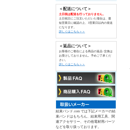
＜配送について＞
土日祝は配送を行っておりません。
土日祝日にご注文いただいた場合は、最
短営業日に確認の上、3営業日以内の発送
になります。
詳しくはこちら＞＞
＜返品について＞
お客様のご都合による商品の返品･交換は
お受けしておりません。予めご了承くだ
さい。
詳しくはこちら＞＞
結束バンド.com では下記メーカーの結
束バンドはもちろん、結束用工具、関
連アクセサリー、その他電材用パーツ
などを取り扱っております。