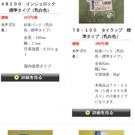
ＡＢ１００ インシュロック
標準タイプ（乳白色）
価格
165円/袋
カテゴリ
結束バンド（乳白
名：
色・標準タイプ）
ＴＢ－１００ タイラップ 標
準タイプ（乳白色）
全長：100㎜
幅：2.5㎜
価格
396円/袋
引張強度：8.16ｋｇ
カテゴリ
結束バンド（乳白
ｆ
名：
色・標準タイプ）
全長92㎜
屋内使用タイプ
幅2.4㎜
引張強度：8kgf
本商品はＴＹ－２３
Ｍ（１袋１０００本
入り）の小袋タイプ
になります。