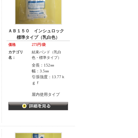
ＡＢ１５０ インシュロック
標準タイプ（乳白色）
価格
275円/袋
カテゴリ
結束バンド（乳白
名：
色・標準タイプ）
全長：152㎜
幅：3.5㎜
引張強度：13.77ｋ
ｇｆ
屋内使用タイプ