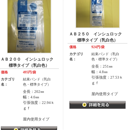
ＡＢ２５０ インシュロック
標準タイプ（乳白色）
価格
924円/袋
カテゴリ
結束バンド（乳白
ＡＢ２００ インシュロック
名：
色・標準タイプ）
標準タイプ（乳白色）
全長：251㎜
幅：4.8㎜
価格
495円/袋
引張強度：27.53ｋ
カテゴリ
結束バンド（乳白
ｇｆ
名：
色・標準タイプ）
全長：202㎜
屋内使用タイプ
幅：4.6㎜
引張強度：22.94ｋ
ｇｆ
屋内使用タイプ