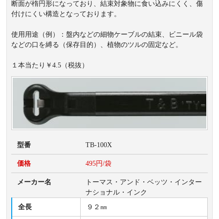
断面が楕円形になっており、結束対象物に食い込みにくく、傷
付けにくい構造となっております。
使用用途（例）：盤内などの細物ケーブルの結束、ビニール袋
などの口を縛る（保存目的）、植物のツルの固定など。
１本当たり￥4.5（税抜）
型番
TB-100X
価格
495円/袋
メーカー名
トーマス・アンド・ベッツ・インター
ナショナル・インク
全長
９２㎜