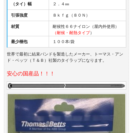
（タイ）幅
２．４㎜
引張強度
８ｋｆｇ（８０Ｎ）
材質
耐候性６６ナイロン（屋内外使用）
（耐候・耐熱タイプ
）
最少梱包
１００本/袋
世界で最初に結束バンドを製造したメーカー、トーマス・アン
ド・ベッツ（Ｔ＆Ｂ）社製のタイラップになります。
安心の国産品！！！